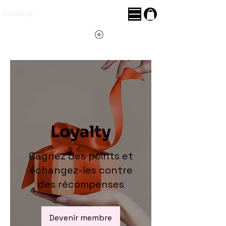
Graabyz
Voir les points
Loyalty
Gagnez des points et
échangez-les contre
des récompenses
Devenir membre